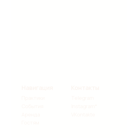
Разработка сайта
*Проект Meta Platforms Inc.,
деятельность которой в России
запрещена
ИП Бальестерос Екатерина Дмитриевна
ИНН: 772350465088
ОГРНИП: 320774600361510
© 2025. Все права защищены