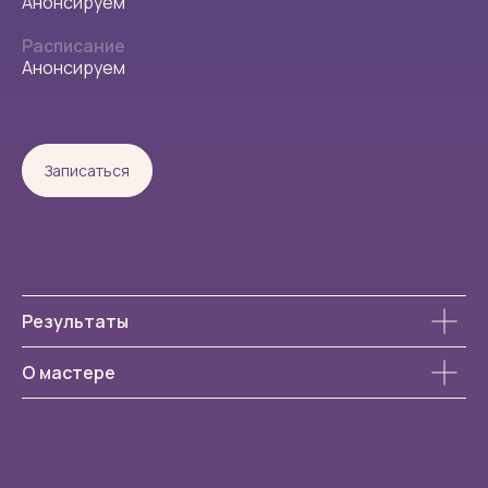
Анонсируем
Расписание
Анонсируем
Ballesta
Записаться
Space
Москва, ул. Садовническая, 27/9
ежедневно с 10:00 до 22:00
Результаты
+7 (926) 248-84-48
О мастере
Написать менеджеру
Расписание