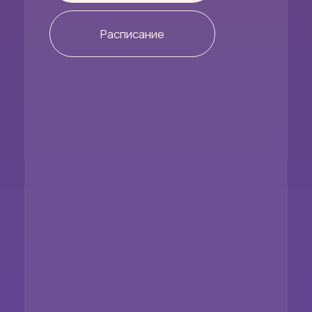
Юридическая информация
Разработка сайта
*Проект Meta Platforms Inc.,
деятельность которой в России
запрещена
ИП Бальестерос Екатерина Дмитриевна
ИНН: 772350465088
ОГРНИП: 320774600361510
© 2025. Все права защищены