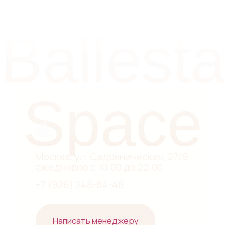
Навигация
Контакты
Практики
Telegram
События
Instagram*
Аренда
VKontakte
Гостям
Документы