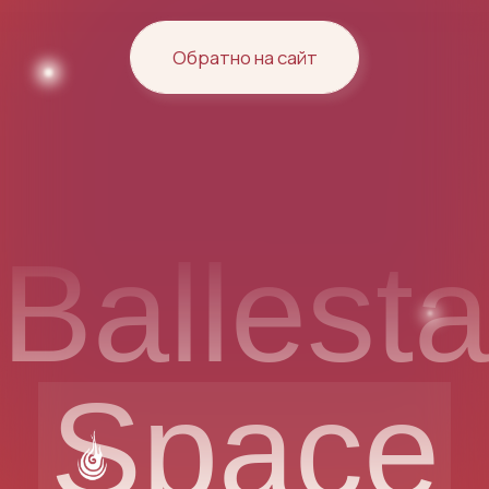
Ballesta
Space
Москва, ул. Садовническая, 27/9
ежедневно с 10:00 до 22:00
+7 (926) 248-84-48
Написать менеджеру
Расписание