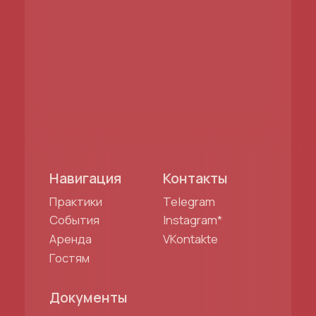
Разработка сайта
*Проект Meta Platforms Inc.,
деятельность которой в России
запрещена
ИП Бальестерос Екатерина Дмитриевна
ИНН: 772350465088
ОГРНИП: 320774600361510
© 2025. Все права защищены